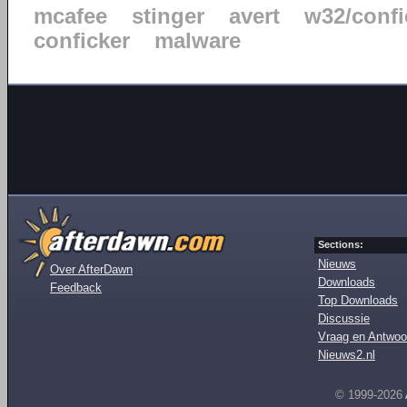
mcafee
stinger
avert
w32/confi
conficker
malware
Sections:
Nieuws
Over AfterDawn
Downloads
Feedback
Top Downloads
Discussie
Vraag en Antwoo
Nieuws2.nl
© 1999-2026