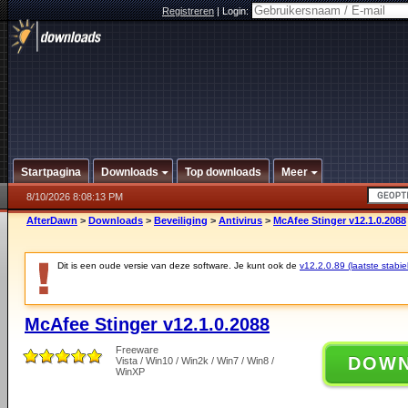
Registreren
|
Login:
Startpagina
Downloads
Top downloads
Meer
8/10/2026 8:08:13 PM
AfterDawn
>
Downloads
>
Beveiliging
>
Antivirus
>
McAfee Stinger v12.1.0.2088
Dit is een oude versie van deze software. Je kunt ook de
v12.2.0.89 (laatste stabie
McAfee Stinger v12.1.0.2088
Freeware
DOW
Vista / Win10 / Win2k / Win7 / Win8 /
WinXP