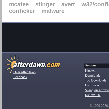
mcafee
stinger
avert
w32/confi
conficker
malware
Sections:
Nieuws
Over AfterDawn
Downloads
Feedback
Top Downloads
Discussie
Vraag en Antwoo
Nieuws2.nl
© 1999-2026