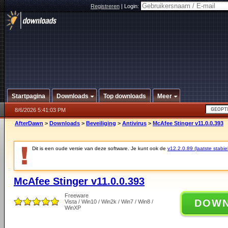
Registreren
|
Login:
Startpagina
Downloads
Top downloads
Meer
8/6/2026 5:41:03 PM
AfterDawn
>
Downloads
>
Beveiliging
>
Antivirus
>
McAfee Stinger v11.0.0.393
Dit is een oude versie van deze software. Je kunt ook de
v12.2.0.89 (laatste stabie
McAfee Stinger v11.0.0.393
Freeware
DOW
Vista / Win10 / Win2k / Win7 / Win8 /
WinXP