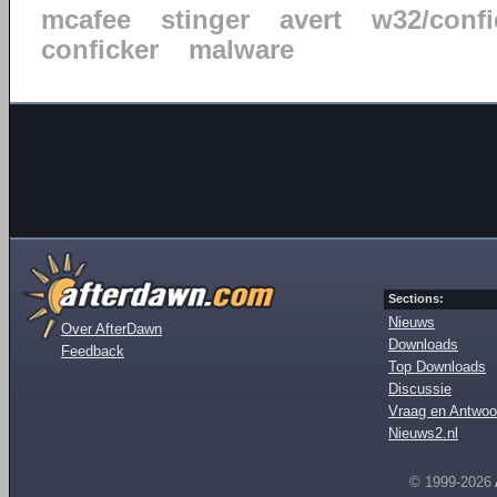
mcafee
stinger
avert
w32/confi
conficker
malware
Sections:
Nieuws
Over AfterDawn
Downloads
Feedback
Top Downloads
Discussie
Vraag en Antwoo
Nieuws2.nl
© 1999-2026