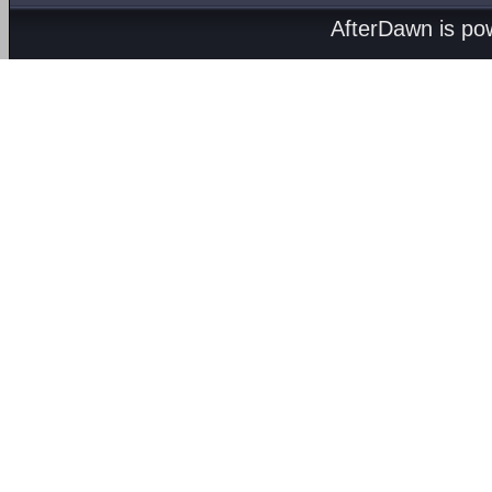
AfterDawn is p