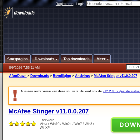
Registreren
|
Login:
Startpagina
Downloads
Top downloads
Meer
8/9/2026 7:55:11 AM
AfterDawn
>
Downloads
>
Beveiliging
>
Antivirus
>
McAfee Stinger v11.0.0.207
Dit is een oude versie van deze software. Je kunt ook de
v12.2.0.89 (laatste stabie
McAfee Stinger v11.0.0.207
Freeware
DOW
Vista / Win10 / Win2k / Win7 / Win8 /
WinXP