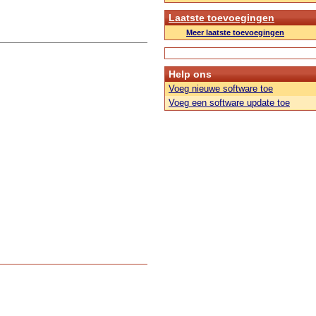
Laatste toevoegingen
Meer laatste toevoegingen
Help ons
Voeg nieuwe software toe
Voeg een software update toe