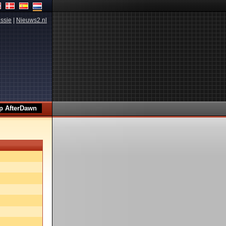
ssie
|
Nieuws2.nl