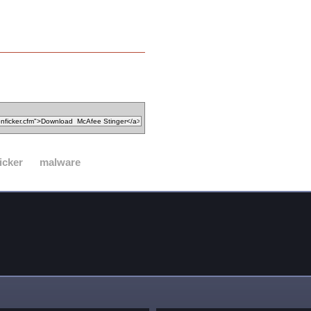
icker
malware