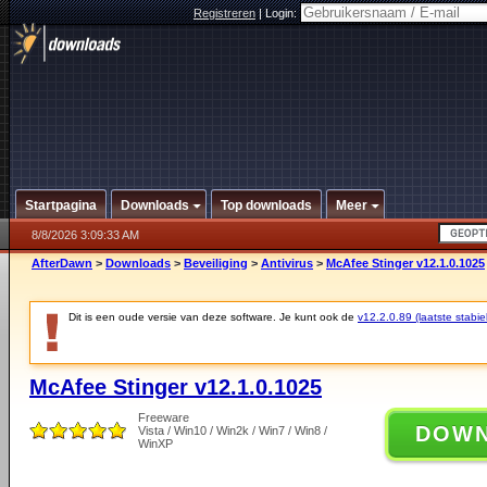
Registreren
|
Login:
Startpagina
Downloads
Top downloads
Meer
8/8/2026 3:09:33 AM
AfterDawn
>
Downloads
>
Beveiliging
>
Antivirus
>
McAfee Stinger v12.1.0.1025
Dit is een oude versie van deze software. Je kunt ook de
v12.2.0.89 (laatste stabie
McAfee Stinger v12.1.0.1025
Freeware
DOW
Vista / Win10 / Win2k / Win7 / Win8 /
WinXP