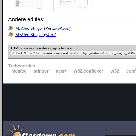
Andere edities:
McAfee Stinger (PortableApps)
McAfee Stinger (64-bit)
HTML code om naar deze pagina te linken:
Trefwoorden:
mcafee
stinger
avert
w32/conficker
w32
conf