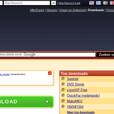
|
Wachtwoord kwijt
AfterDawn
|
Nieuws
|
Vraag en Antwoord
|
Downloads
|
Discu
Top downloads
X
le versie)
downloaden.
Spotnet
DVD Shrink
coverXP Free
QuickPar (nederlands)
NLOAD
MakeMKV
HWiNFO64
Meer top downloads