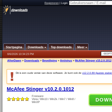
Registreren
|
Login:
Startpagina
Downloads
Top downloads
Meer
8/6/2026 10:34:23 PM
AfterDawn
>
Downloads
>
Beveiliging
>
Antivirus
>
McAfee Stinger v10.2.0.1012
Dit is een oude versie van deze software. Je kunt ook de
v12.2.0.89 (laatste stabie
McAfee Stinger v10.2.0.1012
Freeware
DOW
Vista / Win10 / Win2k / Win7 / Win8 /
WinXP