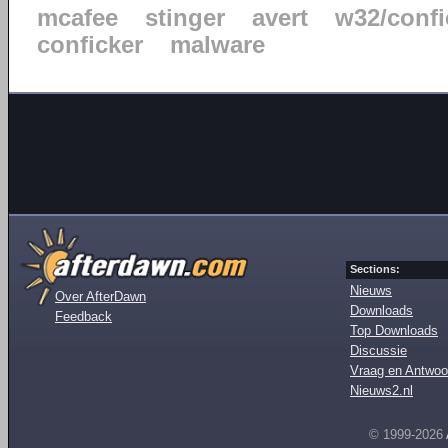
mcafee
stinger
avert
w32/confi
conficker
malware
Sections:
Nieuws
Over AfterDawn
Downloads
Feedback
Top Downloads
Discussie
Vraag en Antwoo
Nieuws2.nl
© 1999-2026