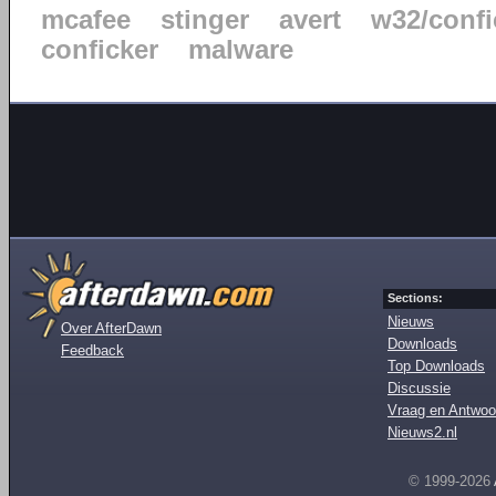
mcafee
stinger
avert
w32/confi
conficker
malware
Sections:
Nieuws
Over AfterDawn
Downloads
Feedback
Top Downloads
Discussie
Vraag en Antwoo
Nieuws2.nl
© 1999-2026