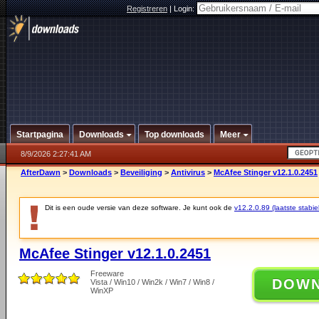
Registreren
|
Login:
Startpagina
Downloads
Top downloads
Meer
8/9/2026 2:27:41 AM
AfterDawn
>
Downloads
>
Beveiliging
>
Antivirus
>
McAfee Stinger v12.1.0.2451
Dit is een oude versie van deze software. Je kunt ook de
v12.2.0.89 (laatste stabie
McAfee Stinger v12.1.0.2451
Freeware
DOW
Vista / Win10 / Win2k / Win7 / Win8 /
WinXP