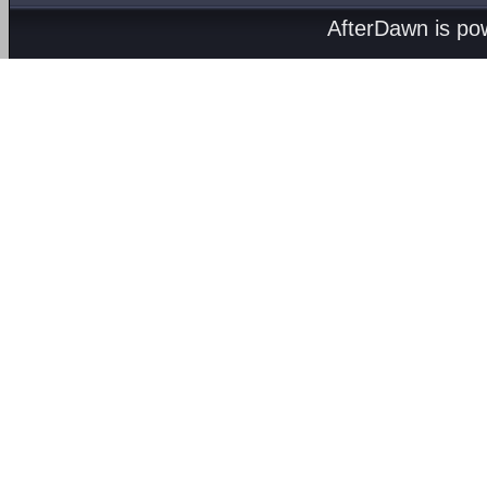
AfterDawn is p