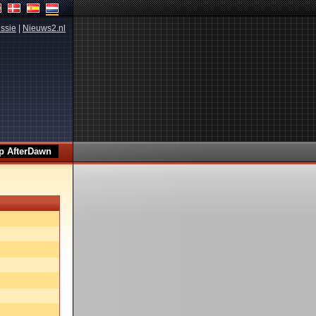
ssie
|
Nieuws2.nl