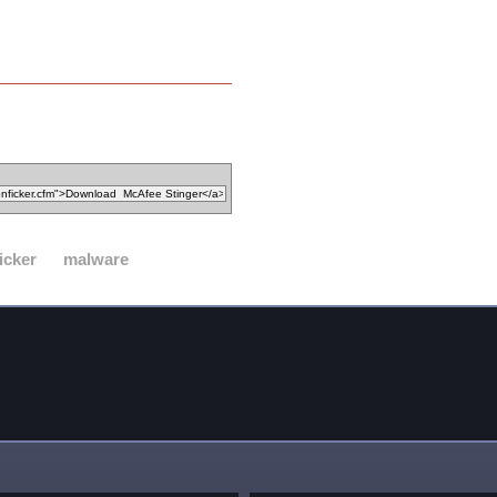
icker
malware