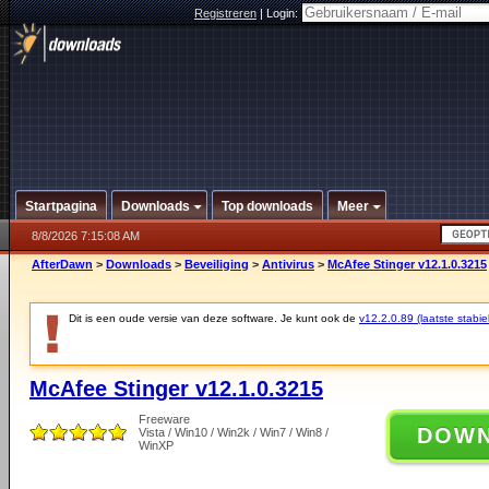
Registreren
|
Login:
Startpagina
Downloads
Top downloads
Meer
8/8/2026 7:15:08 AM
AfterDawn
>
Downloads
>
Beveiliging
>
Antivirus
>
McAfee Stinger v12.1.0.3215
Dit is een oude versie van deze software. Je kunt ook de
v12.2.0.89 (laatste stabie
McAfee Stinger v12.1.0.3215
Freeware
DOW
Vista / Win10 / Win2k / Win7 / Win8 /
WinXP