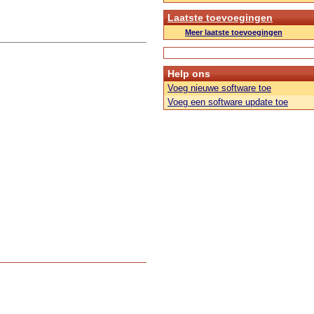
Laatste toevoegingen
Meer laatste toevoegingen
Help ons
Voeg nieuwe software toe
Voeg een software update toe