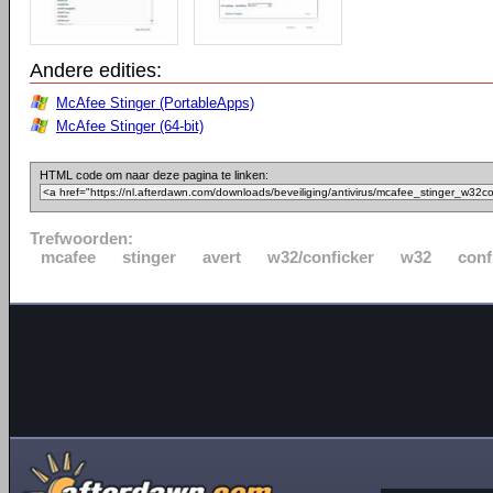
Andere edities:
McAfee Stinger (PortableApps)
McAfee Stinger (64-bit)
HTML code om naar deze pagina te linken:
Trefwoorden:
mcafee
stinger
avert
w32/conficker
w32
conf