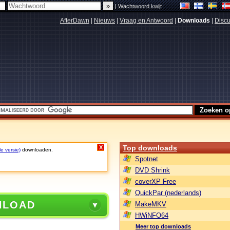
|
Wachtwoord kwijt
AfterDawn
|
Nieuws
|
Vraag en Antwoord
|
Downloads
|
Discu
Top downloads
X
le versie)
downloaden.
Spotnet
DVD Shrink
coverXP Free
QuickPar (nederlands)
NLOAD
MakeMKV
HWiNFO64
Meer top downloads