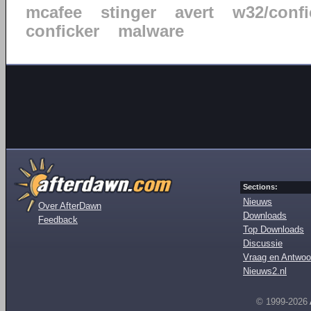
mcafee
stinger
avert
w32/confi
conficker
malware
Sections:
Nieuws
Over AfterDawn
Downloads
Feedback
Top Downloads
Discussie
Vraag en Antwoo
Nieuws2.nl
© 1999-2026