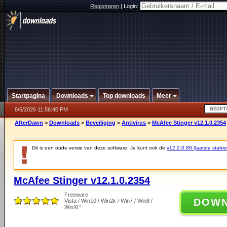
Registreren
|
Login:
Startpagina
Downloads
Top downloads
Meer
8/5/2026 11:56:40 PM
AfterDawn
>
Downloads
>
Beveiliging
>
Antivirus
>
McAfee Stinger v12.1.0.2354
Dit is een oude versie van deze software. Je kunt ook de
v12.2.0.89 (laatste stabie
McAfee Stinger v12.1.0.2354
Freeware
DOW
Vista / Win10 / Win2k / Win7 / Win8 /
WinXP