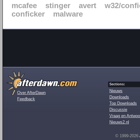
mcafee
stinger
avert
w32/confi
conficker
malware
Sections:
Nieuws
Over AfterDawn
Downloads
Feedback
Top Downloads
Discussie
Vraag en Antwoo
Nieuws2.nl
© 1999-2026