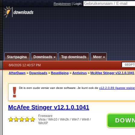
Registreren
|
Login:
Startpagina
Downloads
Top downloads
Meer
8/6/2026 12:40:57 PM
AfterDawn
>
Downloads
>
Beveiliging
>
Antivirus
>
McAfee Stinger v12.1.0.1041
Dit is een oude versie van deze software. Je kunt ook de
v12.2.0.89 (laatste stabie
McAfee Stinger v12.1.0.1041
Freeware
DOW
Vista / Win10 / Win2k / Win7 / Win8 /
WinXP