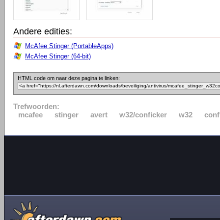
Andere edities:
McAfee Stinger (PortableApps)
McAfee Stinger (64-bit)
HTML code om naar deze pagina te linken:
Trefwoorden:
mcafee
stinger
avert
w32/conficker
w32
conf