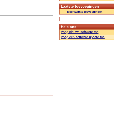
Laatste toevoegingen
Meer laatste toevoegingen
Help ons
Voeg nieuwe software toe
Voeg een software update toe