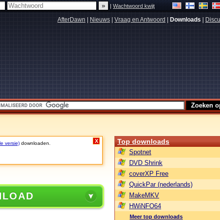
|
Wachtwoord kwijt
AfterDawn
|
Nieuws
|
Vraag en Antwoord
|
Downloads
|
Discu
Top downloads
X
le versie)
downloaden.
Spotnet
DVD Shrink
coverXP Free
QuickPar (nederlands)
NLOAD
MakeMKV
HWiNFO64
Meer top downloads