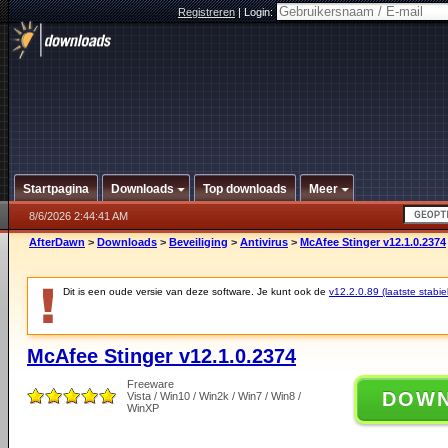
Registreren
|
Login:
Startpagina
Downloads
Top downloads
Meer
8/6/2026 2:44:41 AM
AfterDawn
>
Downloads
>
Beveiliging
>
Antivirus
>
McAfee Stinger v12.1.0.2374
Dit is een oude versie van deze software. Je kunt ook de
v12.2.0.89 (laatste stabie
McAfee Stinger v12.1.0.2374
Freeware
DOW
Vista / Win10 / Win2k / Win7 / Win8 /
WinXP