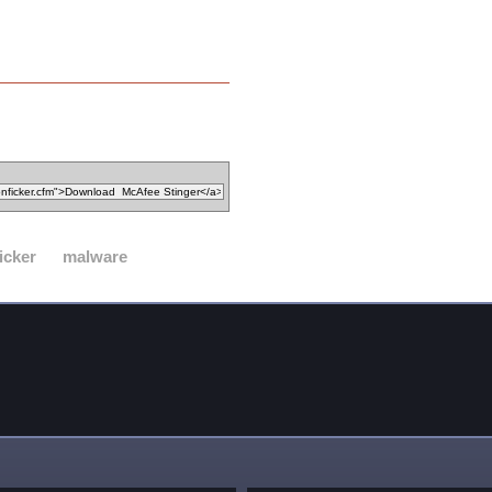
icker
malware