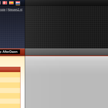
ssie
|
Nieuws2.nl