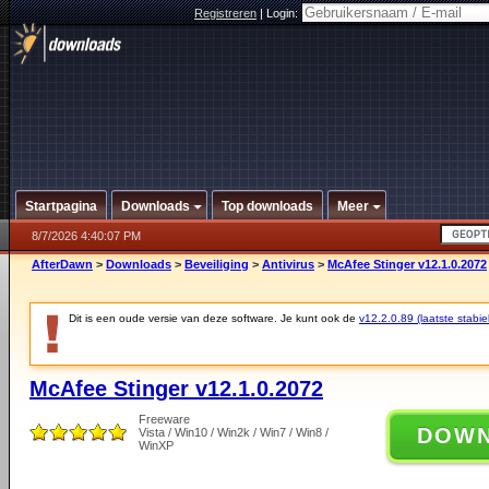
Registreren
|
Login:
Startpagina
Downloads
Top downloads
Meer
8/7/2026 4:40:07 PM
AfterDawn
>
Downloads
>
Beveiliging
>
Antivirus
>
McAfee Stinger v12.1.0.2072
Dit is een oude versie van deze software. Je kunt ook de
v12.2.0.89 (laatste stabie
McAfee Stinger v12.1.0.2072
Freeware
DOW
Vista / Win10 / Win2k / Win7 / Win8 /
WinXP