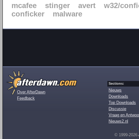
mcafee
stinger
avert
w32/confi
conficker
malware
Sections:
Nieuws
Over AfterDawn
Downloads
Feedback
Top Downloads
Discussie
Vraag en Antwoo
Nieuws2.nl
© 1999-2026