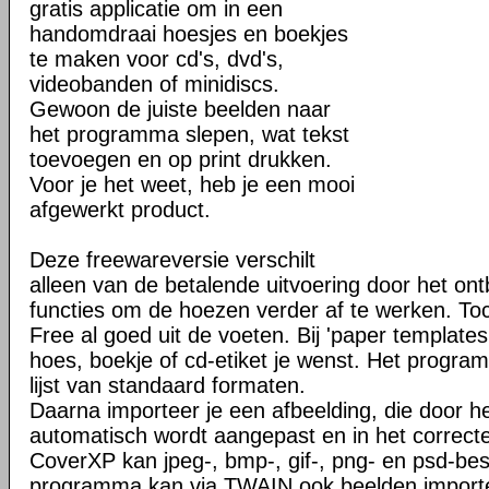
gratis applicatie om in een
handomdraai hoesjes en boekjes
te maken voor cd's, dvd's,
videobanden of minidiscs.
Gewoon de juiste beelden naar
het programma slepen, wat tekst
toevoegen en op print drukken.
Voor je het weet, heb je een mooi
afgewerkt product.
Deze freewareversie verschilt
alleen van de betalende uitvoering door het on
functies om de hoezen verder af te werken. T
Free al goed uit de voeten. Bij 'paper template
hoes, boekje of cd-etiket je wenst. Het progr
lijst van standaard formaten.
Daarna importeer je een afbeelding, die door 
automatisch wordt aangepast en in het correct
CoverXP kan jpeg-, bmp-, gif-, png- en psd-be
programma kan via TWAIN ook beelden importe