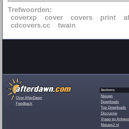
Trefwoorden:
coverxp
cover
covers
print
a
cdcovers.cc
twain
Sections:
Nieuws
Over AfterDawn
Downloads
Feedback
Top Downloads
Discussie
Vraag en Antwoo
Nieuws2.nl