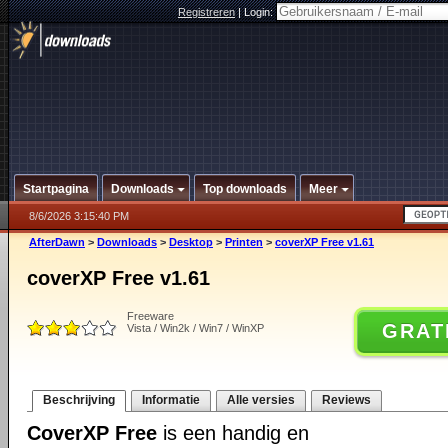
Registreren
|
Login:
Startpagina
Downloads
Top downloads
Meer
8/6/2026 3:15:40 PM
AfterDawn
>
Downloads
>
Desktop
>
Printen
>
coverXP Free v1.61
coverXP Free v1.61
Freeware
GRAT
Vista / Win2k / Win7 / WinXP
Beschrijving
Informatie
Alle versies
Reviews
CoverXP Free
is een handig en