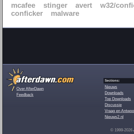
mcafee
stinger
avert
w32/confi
conficker
malware
Sections:
Nieuws
Over AfterDawn
Downloads
Feedback
Top Downloads
Discussie
Vraag en Antwoo
Nieuws2.nl
© 1999-2026