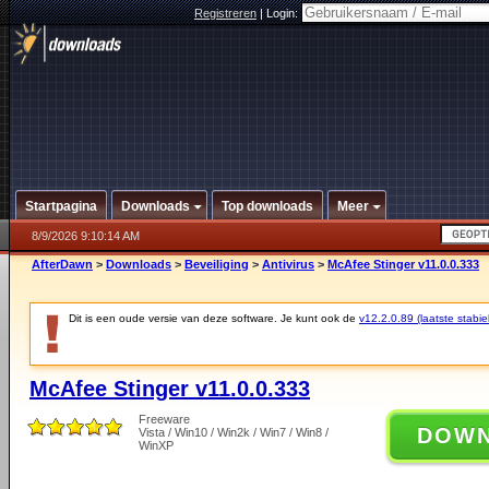
Registreren
|
Login:
Startpagina
Downloads
Top downloads
Meer
8/9/2026 9:10:14 AM
AfterDawn
>
Downloads
>
Beveiliging
>
Antivirus
>
McAfee Stinger v11.0.0.333
Dit is een oude versie van deze software. Je kunt ook de
v12.2.0.89 (laatste stabie
McAfee Stinger v11.0.0.333
Freeware
DOW
Vista / Win10 / Win2k / Win7 / Win8 /
WinXP