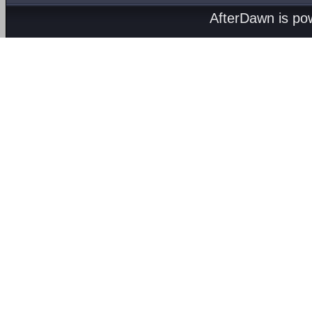
AfterDawn is p