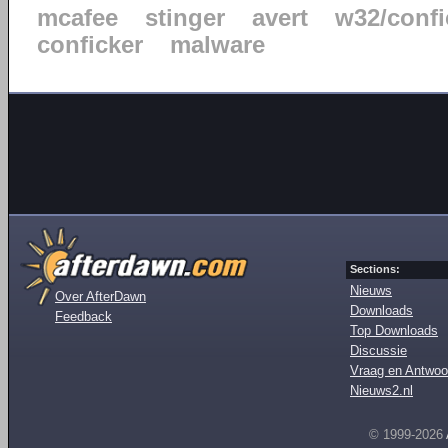
mcafee
stinger
avert
w32/confi
conficker
malware
Sections:
Nieuws
Over AfterDawn
Downloads
Feedback
Top Downloads
Discussie
Vraag en Antwoo
Nieuws2.nl
© 1999-2026