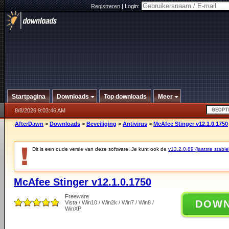
Registreren
|
Login:
Startpagina
Downloads
Top downloads
Meer
8/8/2026 9:03:46 AM
AfterDawn
>
Downloads
>
Beveiliging
>
Antivirus
>
McAfee Stinger v12.1.0.1750
Dit is een oude versie van deze software. Je kunt ook de
v12.2.0.89 (laatste stabie
McAfee Stinger v12.1.0.1750
Freeware
DOW
Vista / Win10 / Win2k / Win7 / Win8 /
WinXP