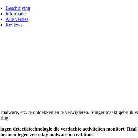
Beschrijving
Informatie
Alle versies
Reviews
s, malware, etc. te ontdekken en te verwijderen. Stinger maakt gebruik v
ring.
gingen detectietechnologie die verdachte activiteiten monitort. Re
schermen tegen zero-day malware in real-time.