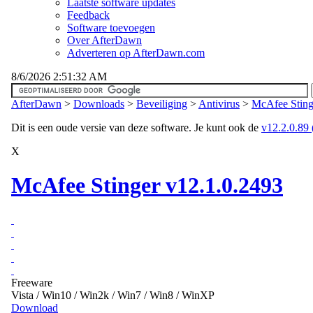
Laatste software updates
Feedback
Software toevoegen
Over AfterDawn
Adverteren op AfterDawn.com
8/6/2026 2:51:32 AM
AfterDawn
>
Downloads
>
Beveiliging
>
Antivirus
>
McAfee Sting
Dit is een oude versie van deze software. Je kunt ook de
v12.2.0.89 (
X
McAfee Stinger v12.1.0.2493
Freeware
Vista / Win10 / Win2k / Win7 / Win8 / WinXP
Download