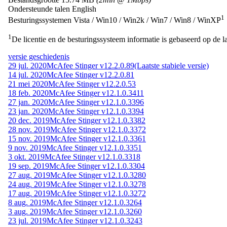
Ondersteunde talen
English
1
Besturingssystemen
Vista / Win10 / Win2k / Win7 / Win8 / WinXP
1
De licentie en de besturingssysteem informatie is gebaseerd op de la
versie geschiedenis
29 jul. 2020
McAfee Stinger v12.2.0.89
(Laatste stabiele versie)
14 jul. 2020
McAfee Stinger v12.2.0.81
21 mei 2020
McAfee Stinger v12.2.0.53
18 feb. 2020
McAfee Stinger v12.1.0.3411
27 jan. 2020
McAfee Stinger v12.1.0.3396
23 jan. 2020
McAfee Stinger v12.1.0.3394
20 dec. 2019
McAfee Stinger v12.1.0.3382
28 nov. 2019
McAfee Stinger v12.1.0.3372
15 nov. 2019
McAfee Stinger v12.1.0.3361
9 nov. 2019
McAfee Stinger v12.1.0.3351
3 okt. 2019
McAfee Stinger v12.1.0.3318
19 sep. 2019
McAfee Stinger v12.1.0.3304
27 aug. 2019
McAfee Stinger v12.1.0.3280
24 aug. 2019
McAfee Stinger v12.1.0.3278
17 aug. 2019
McAfee Stinger v12.1.0.3272
8 aug. 2019
McAfee Stinger v12.1.0.3264
3 aug. 2019
McAfee Stinger v12.1.0.3260
23 jul. 2019
McAfee Stinger v12.1.0.3243