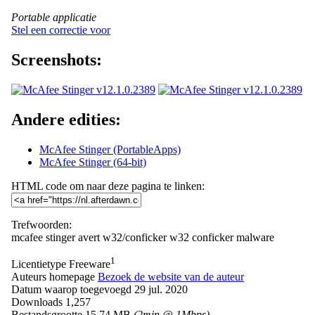
Portable applicatie
Stel een correctie voor
Screenshots:
Andere edities:
McAfee Stinger (PortableApps)
McAfee Stinger (64-bit)
HTML code om naar deze pagina te linken:
Trefwoorden:
mcafee
stinger
avert
w32/conficker
w32
conficker
malware
1
Licentietype
Freeware
Auteurs homepage
Bezoek de website van de auteur
Datum waarop toegevoegd
29 jul. 2020
Downloads
1,257
Bestandsgrootte
15.74 MB
(2min @ 1Mbps)