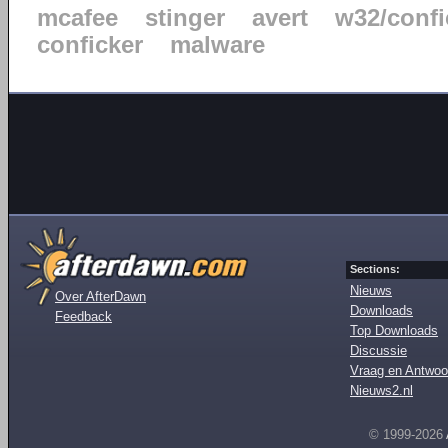
mcafee
stinger
avert
w32/confi
conficker
malware
Sections:
Nieuws
Over AfterDawn
Downloads
Feedback
Top Downloads
Discussie
Vraag en Antwoo
Nieuws2.nl
© 1999-2026