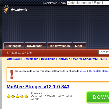
Registreren
|
Login:
Startpagina
Downloads
Top downloads
Meer
8/7/2026 11:17:41 AM
AfterDawn
>
Downloads
>
Beveiliging
>
Antivirus
>
McAfee Stinger v12.1.0.843
Dit is een oude versie van deze software. Je kunt ook de
v12.2.0.89 (laatste stabie
McAfee Stinger v12.1.0.843
Freeware
DOW
Vista / Win10 / Win2k / Win7 / Win8 /
WinXP