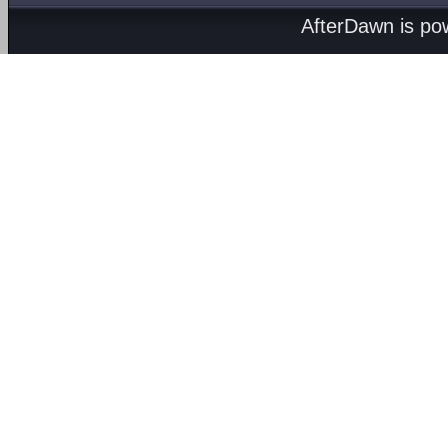
AfterDawn is p