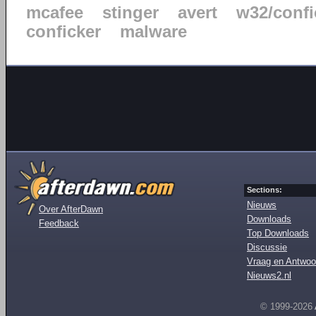
mcafee
stinger
avert
w32/confi
conficker
malware
Sections:
Nieuws
Over AfterDawn
Downloads
Feedback
Top Downloads
Discussie
Vraag en Antwoo
Nieuws2.nl
© 1999-2026