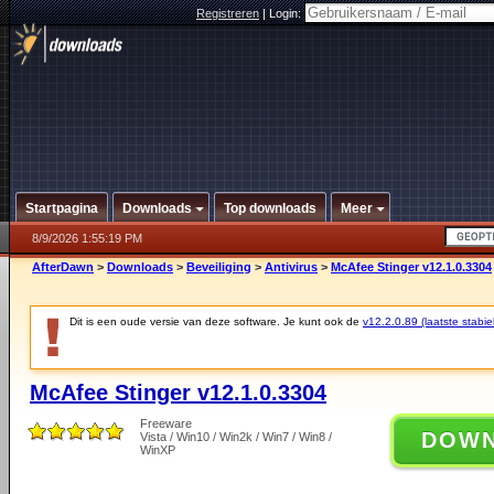
Registreren
|
Login:
Startpagina
Downloads
Top downloads
Meer
8/9/2026 1:55:19 PM
AfterDawn
>
Downloads
>
Beveiliging
>
Antivirus
>
McAfee Stinger v12.1.0.3304
Dit is een oude versie van deze software. Je kunt ook de
v12.2.0.89 (laatste stabie
McAfee Stinger v12.1.0.3304
Freeware
DOW
Vista / Win10 / Win2k / Win7 / Win8 /
WinXP