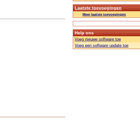
Laatste toevoegingen
Meer laatste toevoegingen
Help ons
Voeg nieuwe software toe
Voeg een software update toe