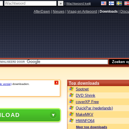
|
Wachtwoord kwijt
AfterDawn
|
Nieuws
|
Vraag en Antwoord
|
Downloads
|
Discu
Top downloads
X
le versie)
downloaden.
Spotnet
DVD Shrink
coverXP Free
QuickPar (nederlands)
NLOAD
MakeMKV
HWiNFO64
Meer top downloads