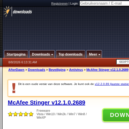
Registreren
|
Login:
Startpagina
Downloads
Top downloads
Meer
8/8/2026 6:13:31 AM
AfterDawn
>
Downloads
>
Beveiliging
>
Antivirus
>
McAfee Stinger v12.1.0.2689
Dit is een oude versie van deze software. Je kunt ook de
v12.2.0.89 (laatste stabie
McAfee Stinger v12.1.0.2689
Freeware
DOW
Vista / Win10 / Win2k / Win7 / Win8 /
WinXP