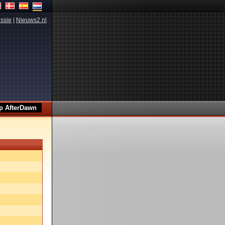
ssie
|
Nieuws2.nl