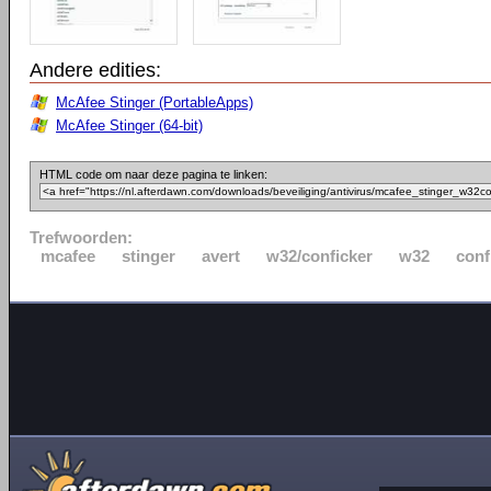
Andere edities:
McAfee Stinger (PortableApps)
McAfee Stinger (64-bit)
HTML code om naar deze pagina te linken:
Trefwoorden:
mcafee
stinger
avert
w32/conficker
w32
conf