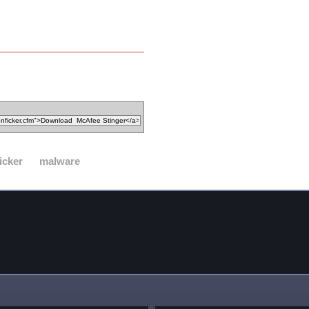
icker
malware