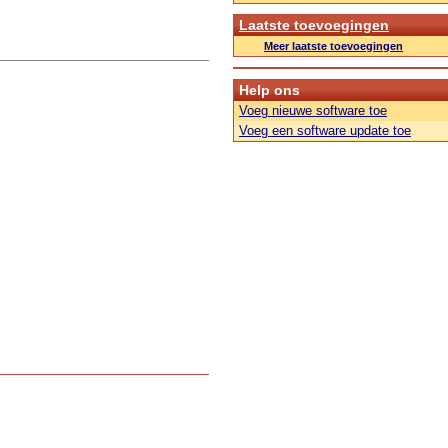
Laatste toevoegingen
Meer laatste toevoegingen
Help ons
Voeg nieuwe software toe
Voeg een software update toe