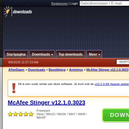
Registreren
|
Login:
Startpagina
Downloads
Top downloads
Meer
8/6/2026 11:07:23 AM
AfterDawn
>
Downloads
>
Beveiliging
>
Antivirus
>
McAfee Stinger v12.1.0.3023
Dit is een oude versie van deze software. Je kunt ook de
v12.2.0.89 (laatste stabie
McAfee Stinger v12.1.0.3023
Freeware
DOW
Vista / Win10 / Win2k / Win7 / Win8 /
WinXP