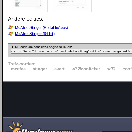
Andere edities:
McAfee Stinger (PortableApps)
McAfee Stinger (64-bit)
HTML code om naar deze pagina te linken:
Trefwoorden:
mcafee
stinger
avert
w32/conficker
w32
conf