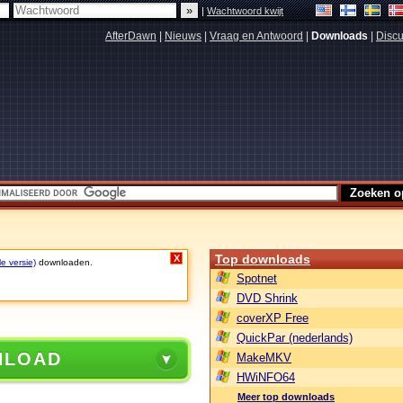
|
Wachtwoord kwijt
AfterDawn
|
Nieuws
|
Vraag en Antwoord
|
Downloads
|
Discu
Top downloads
X
le versie)
downloaden.
Spotnet
DVD Shrink
coverXP Free
QuickPar (nederlands)
NLOAD
MakeMKV
HWiNFO64
Meer top downloads