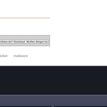
icker
malware