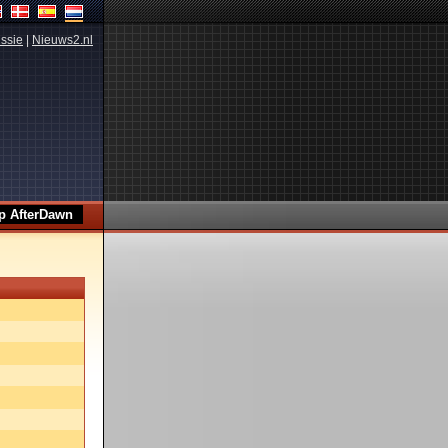
ssie
|
Nieuws2.nl