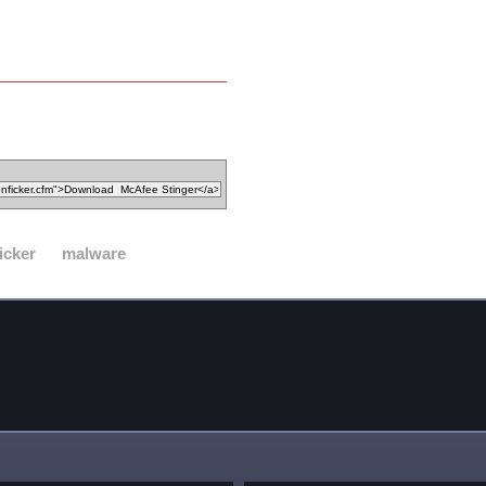
icker
malware