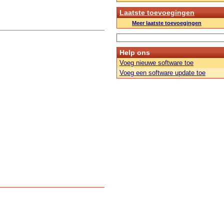
Laatste toevoegingen
Meer laatste toevoegingen
Help ons
Voeg nieuwe software toe
Voeg een software update toe