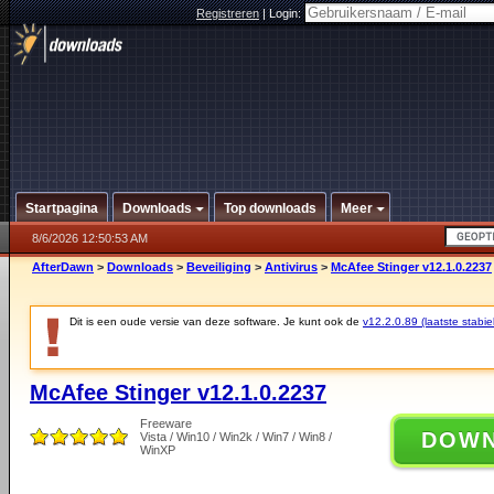
Registreren
|
Login:
Startpagina
Downloads
Top downloads
Meer
8/6/2026 12:50:53 AM
AfterDawn
>
Downloads
>
Beveiliging
>
Antivirus
>
McAfee Stinger v12.1.0.2237
Dit is een oude versie van deze software. Je kunt ook de
v12.2.0.89 (laatste stabie
McAfee Stinger v12.1.0.2237
Freeware
DOW
Vista / Win10 / Win2k / Win7 / Win8 /
WinXP