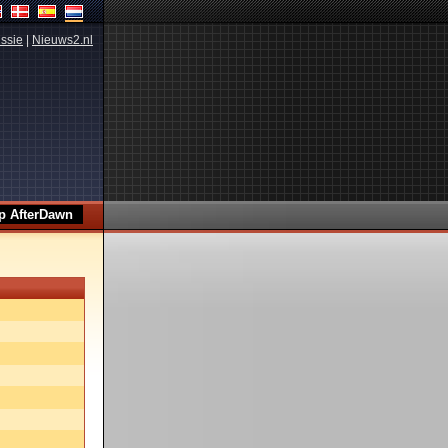
ssie
|
Nieuws2.nl