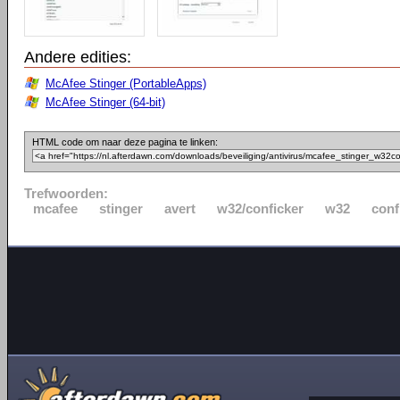
Andere edities:
McAfee Stinger (PortableApps)
McAfee Stinger (64-bit)
HTML code om naar deze pagina te linken:
Trefwoorden:
mcafee
stinger
avert
w32/conficker
w32
conf