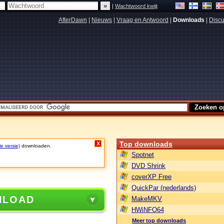
|
Wachtwoord kwijt
AfterDawn
|
Nieuws
|
Vraag en Antwoord
|
Downloads
|
Discu
Top downloads
X
le versie)
downloaden.
Spotnet
DVD Shrink
coverXP Free
QuickPar (nederlands)
NLOAD
MakeMKV
HWiNFO64
Meer top downloads