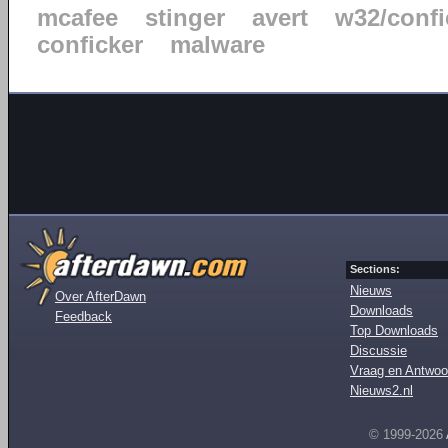
mcafee
stinger
avert
w32/confi
conficker
malware
Sections:
Nieuws
Over AfterDawn
Downloads
Feedback
Top Downloads
Discussie
Vraag en Antwoo
Nieuws2.nl
© 1999-2026