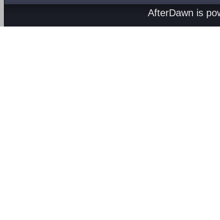
AfterDawn is p