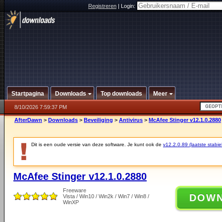
Registreren
|
Login:
Startpagina
Downloads
Top downloads
Meer
8/10/2026 7:59:37 PM
AfterDawn
>
Downloads
>
Beveiliging
>
Antivirus
>
McAfee Stinger v12.1.0.2880
Dit is een oude versie van deze software. Je kunt ook de
v12.2.0.89 (laatste stabie
McAfee Stinger v12.1.0.2880
Freeware
DOW
Vista / Win10 / Win2k / Win7 / Win8 /
WinXP