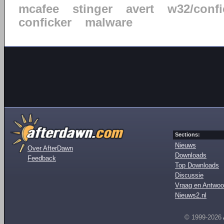
mcafee
stinger
avert
w32/confi
conficker
malware
Sections:
Nieuws
Over AfterDawn
Downloads
Feedback
Top Downloads
Discussie
Vraag en Antwoo
Nieuws2.nl
© 1999-2026