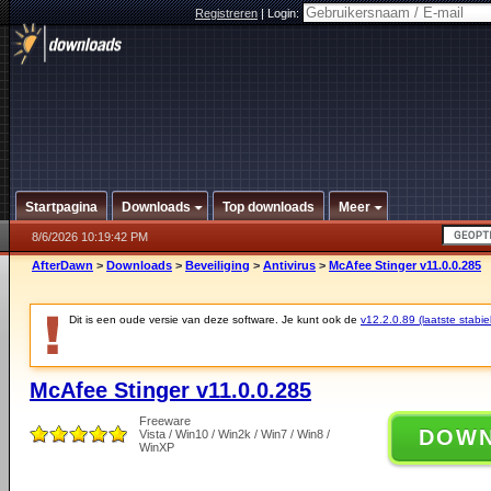
Registreren
|
Login:
Startpagina
Downloads
Top downloads
Meer
8/6/2026 10:19:42 PM
AfterDawn
>
Downloads
>
Beveiliging
>
Antivirus
>
McAfee Stinger v11.0.0.285
Dit is een oude versie van deze software. Je kunt ook de
v12.2.0.89 (laatste stabie
McAfee Stinger v11.0.0.285
Freeware
DOW
Vista / Win10 / Win2k / Win7 / Win8 /
WinXP