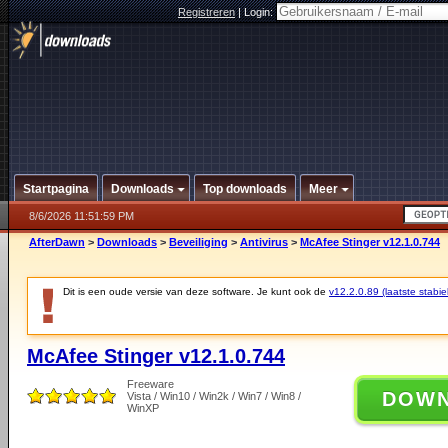
Registreren
|
Login:
Startpagina
Downloads
Top downloads
Meer
8/6/2026 11:51:59 PM
AfterDawn
>
Downloads
>
Beveiliging
>
Antivirus
>
McAfee Stinger v12.1.0.744
Dit is een oude versie van deze software. Je kunt ook de
v12.2.0.89 (laatste stabie
McAfee Stinger v12.1.0.744
Freeware
DOW
Vista / Win10 / Win2k / Win7 / Win8 /
WinXP