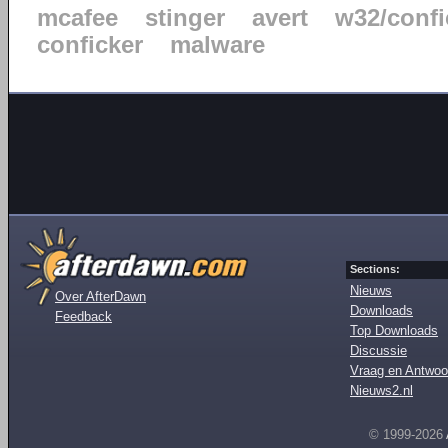
mcafee
stinger
avert
w32/confi
conficker
malware
Sections:
Nieuws
Over AfterDawn
Downloads
Feedback
Top Downloads
Discussie
Vraag en Antwoo
Nieuws2.nl
© 1999-2026