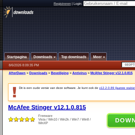
Registreren
|
Login:
Startpagina
Downloads
Top downloads
Meer
8/6/2026 8:09:35 PM
AfterDawn
>
Downloads
>
Beveiliging
>
Antivirus
>
McAfee Stinger v12.1.0.815
Dit is een oude versie van deze software. Je kunt ook de
v12.2.0.89 (laatste stabie
McAfee Stinger v12.1.0.815
Freeware
DOW
Vista / Win10 / Win2k / Win7 / Win8 /
WinXP