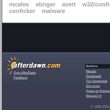
mcafee
stinger
avert
w32/confi
conficker
malware
Sections:
Nieuws
Over AfterDawn
Downloads
Feedback
Top Downloads
Discussie
Vraag en Antwoo
Nieuws2.nl
© 1999-2026