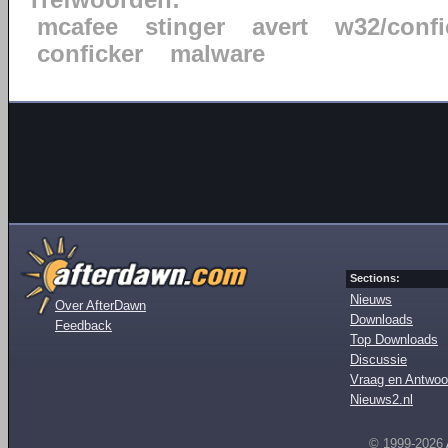
Trefwoorden:
mcafee
stinger
avert
w32/confi
conficker
malware
Sections:
Nieuws
Over AfterDawn
Downloads
Feedback
Top Downloads
Discussie
Vraag en Antwoo
Nieuws2.nl
© 1999-2026