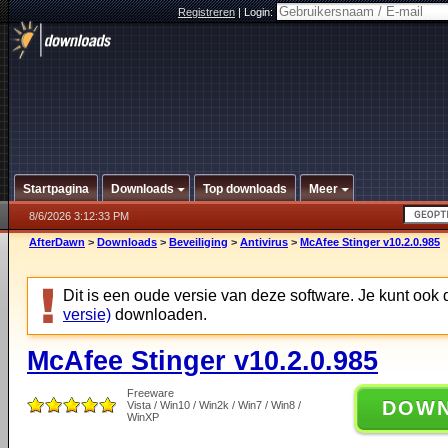
Registreren
|
Login:
Startpagina
Downloads
Top downloads
Meer
8/6/2026 3:12:33 PM
AfterDawn
>
Downloads
>
Beveiliging
>
Antivirus
>
McAfee Stinger v10.2.0.985
Dit is een oude versie van deze software. Je kunt ook
versie)
downloaden.
McAfee Stinger v10.2.0.985
Freeware
DOW
Vista / Win10 / Win2k / Win7 / Win8 /
WinXP