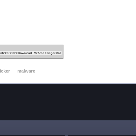
icker
malware