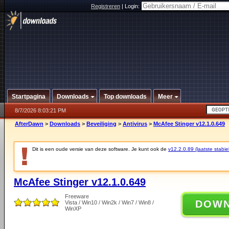
Registreren
|
Login:
Startpagina
Downloads
Top downloads
Meer
8/7/2026 8:03:21 PM
AfterDawn
>
Downloads
>
Beveiliging
>
Antivirus
>
McAfee Stinger v12.1.0.649
Dit is een oude versie van deze software. Je kunt ook de
v12.2.0.89 (laatste stabie
McAfee Stinger v12.1.0.649
Freeware
DOW
Vista / Win10 / Win2k / Win7 / Win8 /
WinXP