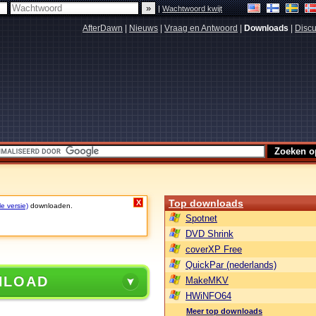
|
Wachtwoord kwijt
AfterDawn
|
Nieuws
|
Vraag en Antwoord
|
Downloads
|
Discu
Top downloads
X
le versie)
downloaden.
Spotnet
DVD Shrink
coverXP Free
QuickPar (nederlands)
NLOAD
MakeMKV
HWiNFO64
Meer top downloads