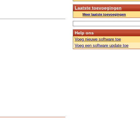
Laatste toevoegingen
Meer laatste toevoegingen
Help ons
Voeg nieuwe software toe
Voeg een software update toe