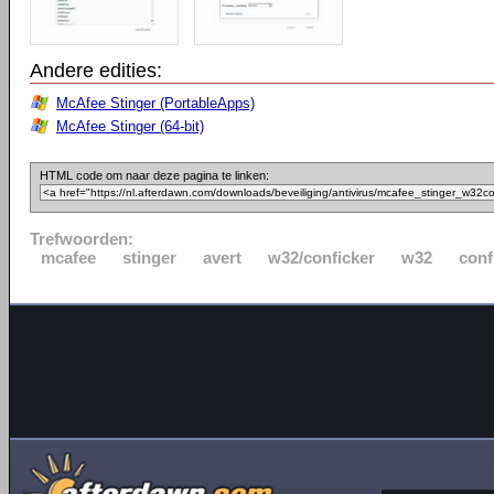
Andere edities:
McAfee Stinger (PortableApps)
McAfee Stinger (64-bit)
HTML code om naar deze pagina te linken:
Trefwoorden:
mcafee
stinger
avert
w32/conficker
w32
conf