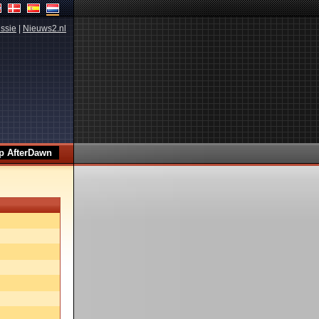
ssie
|
Nieuws2.nl