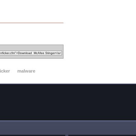
icker
malware