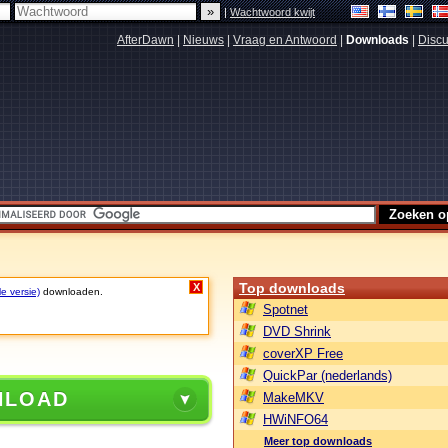
|
Wachtwoord kwijt
AfterDawn
|
Nieuws
|
Vraag en Antwoord
|
Downloads
|
Discu
Top downloads
X
le versie)
downloaden.
Spotnet
DVD Shrink
coverXP Free
QuickPar (nederlands)
NLOAD
MakeMKV
HWiNFO64
Meer top downloads