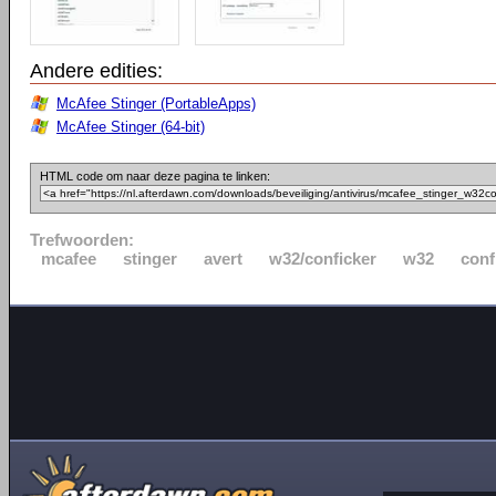
Andere edities:
McAfee Stinger (PortableApps)
McAfee Stinger (64-bit)
HTML code om naar deze pagina te linken:
Trefwoorden:
mcafee
stinger
avert
w32/conficker
w32
conf