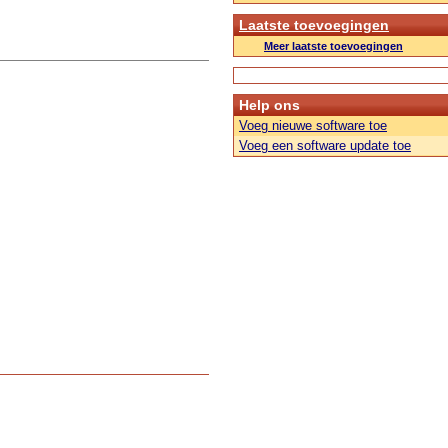
Laatste toevoegingen
Meer laatste toevoegingen
Help ons
Voeg nieuwe software toe
Voeg een software update toe