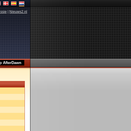
ssie
|
Nieuws2.nl