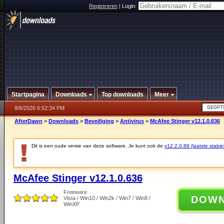
Registreren
|
Login:
Startpagina
Downloads
Top downloads
Meer
8/6/2026 6:52:34 PM
AfterDawn
>
Downloads
>
Beveiliging
>
Antivirus
>
McAfee Stinger v12.1.0.636
Dit is een oude versie van deze software. Je kunt ook de
v12.2.0.89 (laatste stabie
McAfee Stinger v12.1.0.636
Freeware
DOW
Vista / Win10 / Win2k / Win7 / Win8 /
WinXP