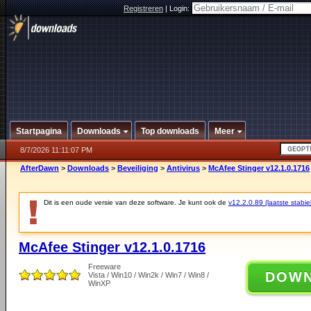
Registreren
|
Login:
Startpagina
Downloads
Top downloads
Meer
8/7/2026 11:11:07 PM
AfterDawn
>
Downloads
>
Beveiliging
>
Antivirus
>
McAfee Stinger v12.1.0.1716
Dit is een oude versie van deze software. Je kunt ook de
v12.2.0.89 (laatste stabie
McAfee Stinger v12.1.0.1716
Freeware
DOW
Vista / Win10 / Win2k / Win7 / Win8 /
WinXP