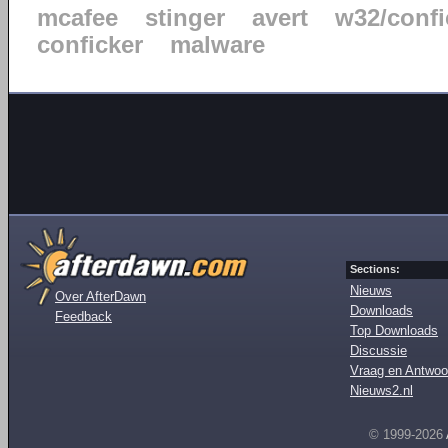
mcafee
stinger
avert
w32/confi
conficker
malware
Sections:
Nieuws
Over AfterDawn
Downloads
Feedback
Top Downloads
Discussie
Vraag en Antwoo
Nieuws2.nl
© 1999-2026