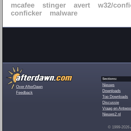
mcafee
stinger
avert
w32/confi
conficker
malware
Sections:
Nieuws
Over AfterDawn
Downloads
Feedback
Top Downloads
Discussie
Vraag en Antwoo
Nieuws2.nl
© 1999-2026