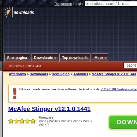
Registreren
|
Login:
Startpagina
Downloads
Top downloads
Meer
8/9/2026 12:38:08 AM
AfterDawn
>
Downloads
>
Beveiliging
>
Antivirus
>
McAfee Stinger v12.1.0.1441
Dit is een oude versie van deze software. Je kunt ook de
v12.2.0.89 (laatste stabie
McAfee Stinger v12.1.0.1441
Freeware
DOW
Vista / Win10 / Win2k / Win7 / Win8 /
WinXP