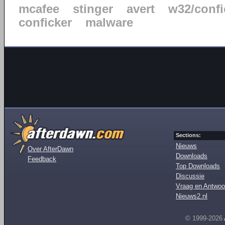
mcafee
stinger
avert
w32/confi
conficker
malware
Sections:
Nieuws
Over AfterDawn
Downloads
Feedback
Top Downloads
Discussie
Vraag en Antwoo
Nieuws2.nl
© 1999-2026