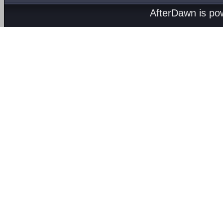
AfterDawn is p