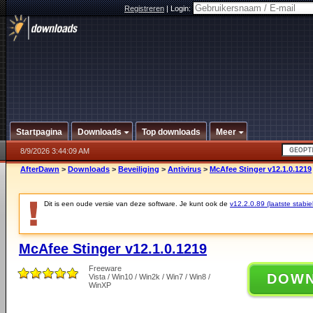
Registreren
|
Login:
Startpagina
Downloads
Top downloads
Meer
8/9/2026 3:44:09 AM
AfterDawn
>
Downloads
>
Beveiliging
>
Antivirus
>
McAfee Stinger v12.1.0.1219
Dit is een oude versie van deze software. Je kunt ook de
v12.2.0.89 (laatste stabie
McAfee Stinger v12.1.0.1219
Freeware
DOW
Vista / Win10 / Win2k / Win7 / Win8 /
WinXP