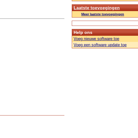
Laatste toevoegingen
Meer laatste toevoegingen
Help ons
Voeg nieuwe software toe
Voeg een software update toe