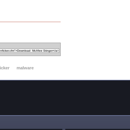
icker
malware