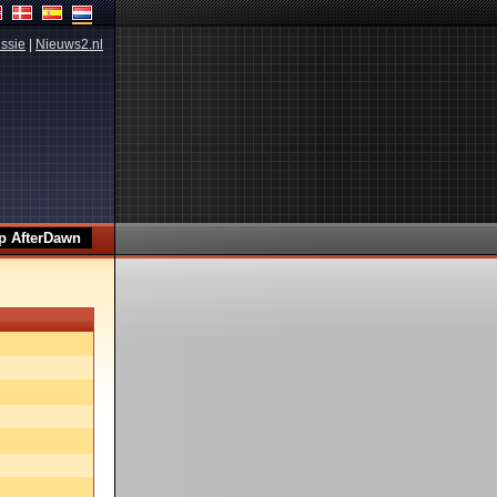
ssie
|
Nieuws2.nl