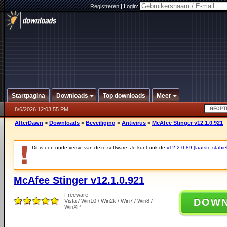
Registreren
|
Login:
Startpagina
Downloads
Top downloads
Meer
8/6/2026 12:03:55 PM
AfterDawn
>
Downloads
>
Beveiliging
>
Antivirus
>
McAfee Stinger v12.1.0.921
Dit is een oude versie van deze software. Je kunt ook de
v12.2.0.89 (laatste stabie
McAfee Stinger v12.1.0.921
Freeware
DOW
Vista / Win10 / Win2k / Win7 / Win8 /
WinXP