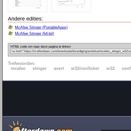
Andere edities:
McAfee Stinger (PortableApps)
McAfee Stinger (64-bit)
HTML code om naar deze pagina te linken:
Trefwoorden:
mcafee
stinger
avert
w32/conficker
w32
conf