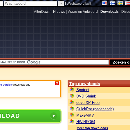
|
Wachtwoord kwijt
AfterDawn
|
Nieuws
|
Vraag en Antwoord
|
Downloads
|
Discu
Top downloads
X
le versie)
downloaden.
Spotnet
DVD Shrink
coverXP Free
QuickPar (nederlands)
NLOAD
MakeMKV
HWiNFO64
Meer top downloads