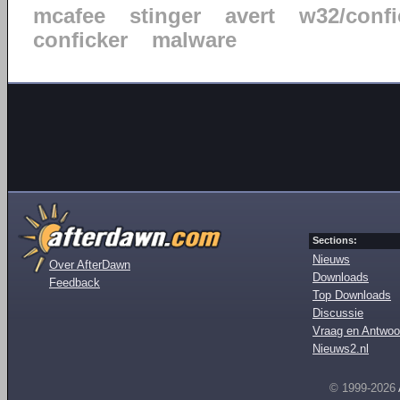
mcafee
stinger
avert
w32/confi
conficker
malware
Sections:
Nieuws
Over AfterDawn
Downloads
Feedback
Top Downloads
Discussie
Vraag en Antwoo
Nieuws2.nl
© 1999-2026