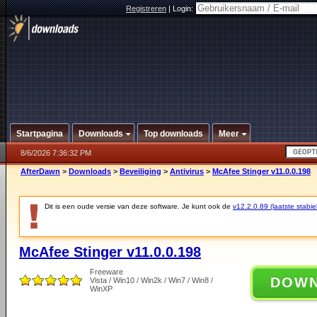
Registreren
|
Login:
Startpagina
Downloads
Top downloads
Meer
8/6/2026 7:36:32 PM
AfterDawn
>
Downloads
>
Beveiliging
>
Antivirus
>
McAfee Stinger v11.0.0.198
Dit is een oude versie van deze software. Je kunt ook de
v12.2.0.89 (laatste stabie
McAfee Stinger v11.0.0.198
Freeware
DOW
Vista / Win10 / Win2k / Win7 / Win8 /
WinXP