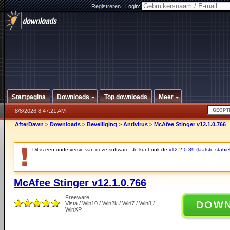
Registreren
|
Login:
Startpagina
Downloads
Top downloads
Meer
8/8/2026 8:47:21 AM
AfterDawn
>
Downloads
>
Beveiliging
>
Antivirus
>
McAfee Stinger v12.1.0.766
Dit is een oude versie van deze software. Je kunt ook de
v12.2.0.89 (laatste stabie
McAfee Stinger v12.1.0.766
Freeware
DOW
Vista / Win10 / Win2k / Win7 / Win8 /
WinXP