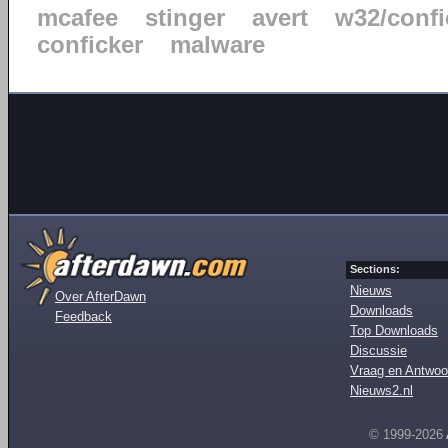
mcafee
stinger
avert
w32/confi
conficker
malware
Sections:
Nieuws
Over AfterDawn
Downloads
Feedback
Top Downloads
Discussie
Vraag en Antwoo
Nieuws2.nl
© 1999-2026