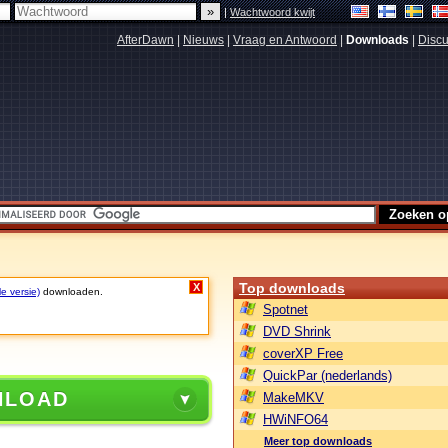
|
Wachtwoord kwijt
AfterDawn
|
Nieuws
|
Vraag en Antwoord
|
Downloads
|
Discu
Top downloads
X
le versie)
downloaden.
Spotnet
DVD Shrink
coverXP Free
QuickPar (nederlands)
NLOAD
MakeMKV
HWiNFO64
Meer top downloads