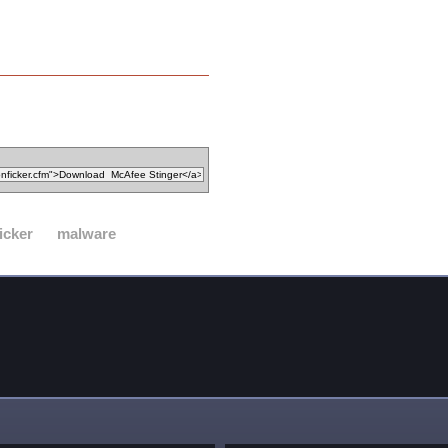
icker
malware