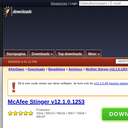
Registreren
|
Login:
Startpagina
Downloads
Top downloads
Meer
8/8/2026 4:41:12 PM
AfterDawn
>
Downloads
>
Beveiliging
>
Antivirus
>
McAfee Stinger v12.1.0.1253
Dit is een oude versie van deze software. Je kunt ook de
v12.2.0.89 (laatste stabie
McAfee Stinger v12.1.0.1253
Freeware
DOW
Vista / Win10 / Win2k / Win7 / Win8 /
WinXP