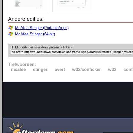
Andere edities:
McAfee Stinger (PortableApps)
McAfee Stinger (64-bit)
HTML code om naar deze pagina te linken:
Trefwoorden:
mcafee
stinger
avert
w32/conficker
w32
conf