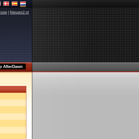
ssie
|
Nieuws2.nl