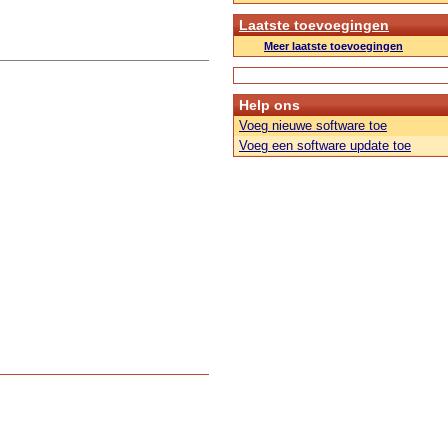
Laatste toevoegingen
Meer laatste toevoegingen
Help ons
Voeg nieuwe software toe
Voeg een software update toe