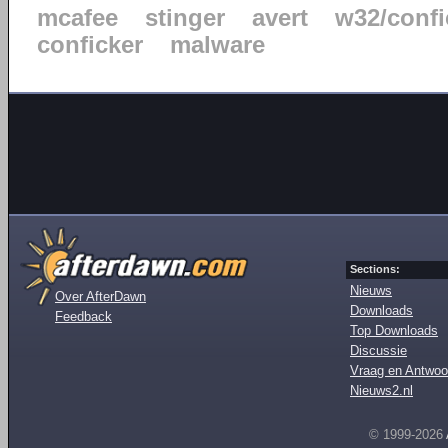
mcafee
stinger
avert
w32/confi
conficker
malware
Sections:
Nieuws
Over AfterDawn
Downloads
Feedback
Top Downloads
Discussie
Vraag en Antwoo
Nieuws2.nl
© 1999-2026