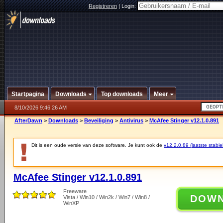
Registreren
|
Login:
Startpagina
Downloads
Top downloads
Meer
8/10/2026 9:46:26 AM
AfterDawn
>
Downloads
>
Beveiliging
>
Antivirus
>
McAfee Stinger v12.1.0.891
Dit is een oude versie van deze software. Je kunt ook de
v12.2.0.89 (laatste stabie
McAfee Stinger v12.1.0.891
Freeware
DOW
Vista / Win10 / Win2k / Win7 / Win8 /
WinXP