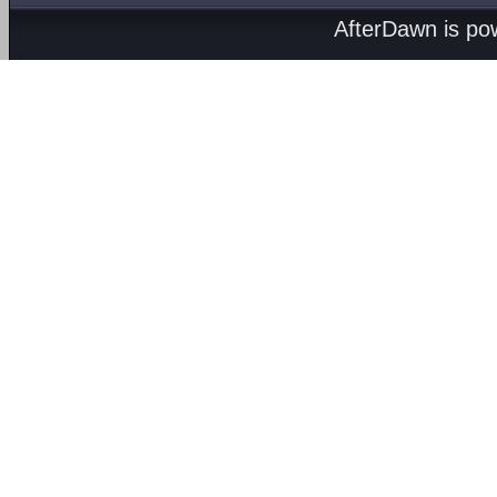
AfterDawn is p