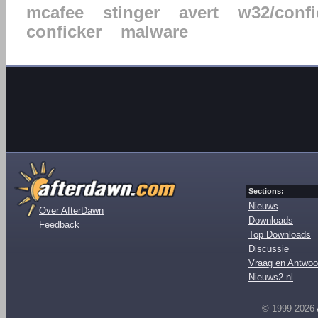
mcafee
stinger
avert
w32/confi
conficker
malware
Sections:
Nieuws
Over AfterDawn
Downloads
Feedback
Top Downloads
Discussie
Vraag en Antwoo
Nieuws2.nl
© 1999-2026