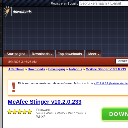
Registreren
|
Login:
Startpagina
Downloads
Top downloads
Meer
8/9/2026 3:46:28 AM
AfterDawn
>
Downloads
>
Beveiliging
>
Antivirus
>
McAfee Stinger v10.2.0.233
Dit is een oude versie van deze software. Je kunt ook de
v12.2.0.89 (laatste stabie
McAfee Stinger v10.2.0.233
Freeware
DOW
Vista / Win10 / Win2k / Win7 / Win8 /
WinXP