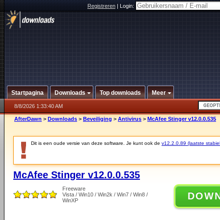
Registreren
|
Login:
Startpagina
Downloads
Top downloads
Meer
8/8/2026 1:33:40 AM
AfterDawn
>
Downloads
>
Beveiliging
>
Antivirus
>
McAfee Stinger v12.0.0.535
Dit is een oude versie van deze software. Je kunt ook de
v12.2.0.89 (laatste stabie
McAfee Stinger v12.0.0.535
Freeware
DOW
Vista / Win10 / Win2k / Win7 / Win8 /
WinXP