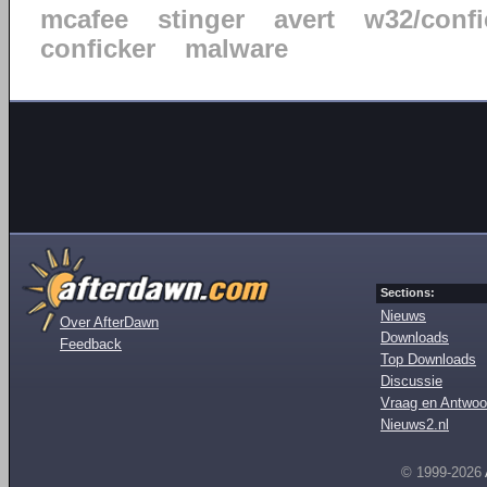
mcafee
stinger
avert
w32/confi
conficker
malware
Sections:
Nieuws
Over AfterDawn
Downloads
Feedback
Top Downloads
Discussie
Vraag en Antwoo
Nieuws2.nl
© 1999-2026