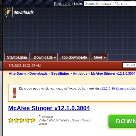
Registreren
|
Login:
Startpagina
Downloads
Top downloads
Meer
8/6/2026 10:32:25 AM
AfterDawn
>
Downloads
>
Beveiliging
>
Antivirus
>
McAfee Stinger v12.1.0.3004
Dit is een oude versie van deze software. Je kunt ook de
v12.2.0.89 (laatste stabie
McAfee Stinger v12.1.0.3004
Freeware
DOW
Vista / Win10 / Win2k / Win7 / Win8 /
WinXP