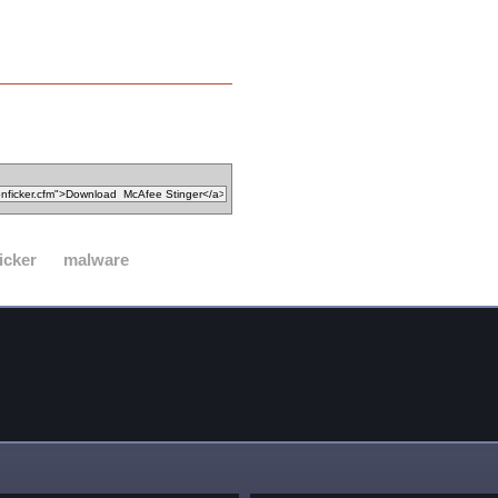
icker
malware