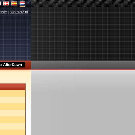
ssie
|
Nieuws2.nl