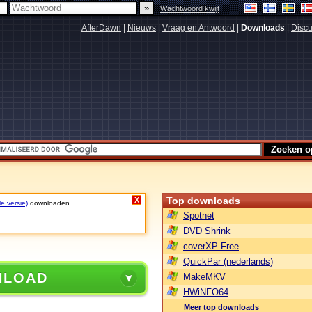
|
Wachtwoord kwijt
AfterDawn
|
Nieuws
|
Vraag en Antwoord
|
Downloads
|
Discu
Top downloads
X
le versie)
downloaden.
Spotnet
DVD Shrink
coverXP Free
QuickPar (nederlands)
NLOAD
MakeMKV
HWiNFO64
Meer top downloads