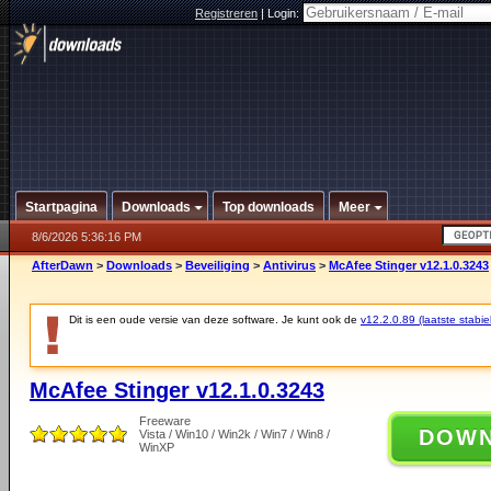
Registreren
|
Login:
Startpagina
Downloads
Top downloads
Meer
8/6/2026 5:36:16 PM
AfterDawn
>
Downloads
>
Beveiliging
>
Antivirus
>
McAfee Stinger v12.1.0.3243
Dit is een oude versie van deze software. Je kunt ook de
v12.2.0.89 (laatste stabie
McAfee Stinger v12.1.0.3243
Freeware
DOW
Vista / Win10 / Win2k / Win7 / Win8 /
WinXP