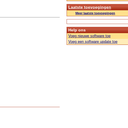
Laatste toevoegingen
Meer laatste toevoegingen
Help ons
Voeg nieuwe software toe
Voeg een software update toe