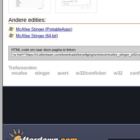
Andere edities:
McAfee Stinger (PortableApps)
McAfee Stinger (64-bit)
HTML code om naar deze pagina te linken:
Trefwoorden:
mcafee
stinger
avert
w32/conficker
w32
conf