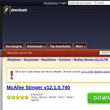
Registreren
|
Login:
Startpagina
Downloads
Top downloads
Meer
8/6/2026 9:58:43 PM
AfterDawn
>
Downloads
>
Beveiliging
>
Antivirus
>
McAfee Stinger v12.1.0.740
Dit is een oude versie van deze software. Je kunt ook de
v12.2.0.89 (laatste stabie
McAfee Stinger v12.1.0.740
Freeware
DOW
Vista / Win10 / Win2k / Win7 / Win8 /
WinXP