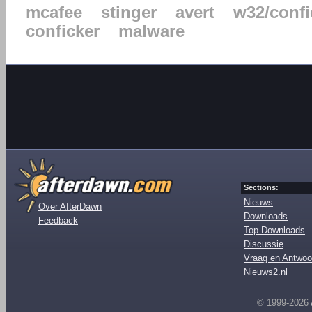
mcafee
stinger
avert
w32/confi
conficker
malware
Sections:
Nieuws
Over AfterDawn
Downloads
Feedback
Top Downloads
Discussie
Vraag en Antwoo
Nieuws2.nl
© 1999-2026