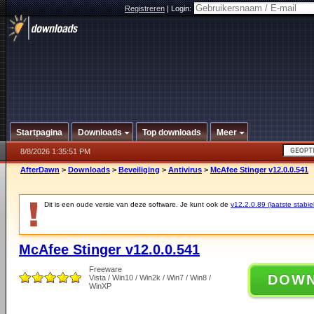
Registreren
|
Login:
Startpagina
Downloads
Top downloads
Meer
8/8/2026 1:35:51 PM
AfterDawn
>
Downloads
>
Beveiliging
>
Antivirus
>
McAfee Stinger v12.0.0.541
Dit is een oude versie van deze software. Je kunt ook de
v12.2.0.89 (laatste stabie
McAfee Stinger v12.0.0.541
Freeware
DOW
Vista / Win10 / Win2k / Win7 / Win8 /
WinXP