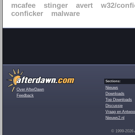
mcafee
stinger
avert
w32/confi
conficker
malware
Sections:
Nieuws
Over AfterDawn
Downloads
Feedback
Top Downloads
Discussie
Vraag en Antwoo
Nieuws2.nl
© 1999-2026