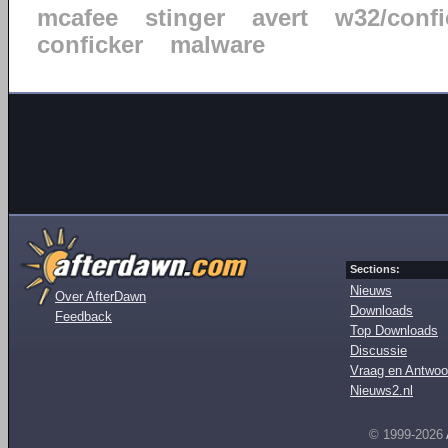
mcafee
stinger
avert
w32/confi
conficker
malware
Sections:
Nieuws
Over AfterDawn
Downloads
Feedback
Top Downloads
Discussie
Vraag en Antwoo
Nieuws2.nl
© 1999-2026