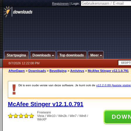
Registreren
|
Login:
Startpagina
Downloads
Top downloads
Meer
8/7/2026 12:22:08 PM
AfterDawn
>
Downloads
>
Beveiliging
>
Antivirus
>
McAfee Stinger v12.1.0.791
Dit is een oude versie van deze software. Je kunt ook de
v12.2.0.89 (laatste stabie
McAfee Stinger v12.1.0.791
Freeware
DOW
Vista / Win10 / Win2k / Win7 / Win8 /
WinXP