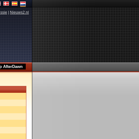
ssie
|
Nieuws2.nl