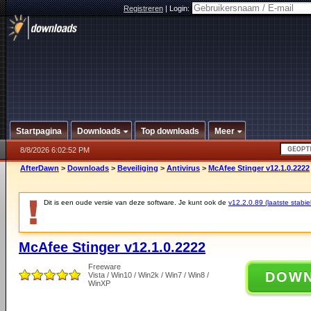
Registreren
|
Login:
Startpagina
Downloads
Top downloads
Meer
8/8/2026 6:02:52 PM
AfterDawn
>
Downloads
>
Beveiliging
>
Antivirus
>
McAfee Stinger v12.1.0.2222
Dit is een oude versie van deze software. Je kunt ook de
v12.2.0.89 (laatste stabie
McAfee Stinger v12.1.0.2222
Freeware
DOW
Vista / Win10 / Win2k / Win7 / Win8 /
WinXP