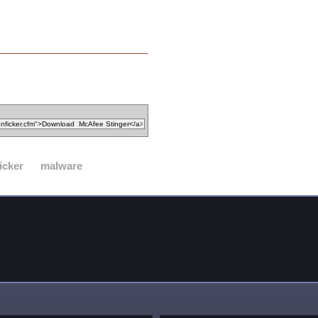
icker
malware