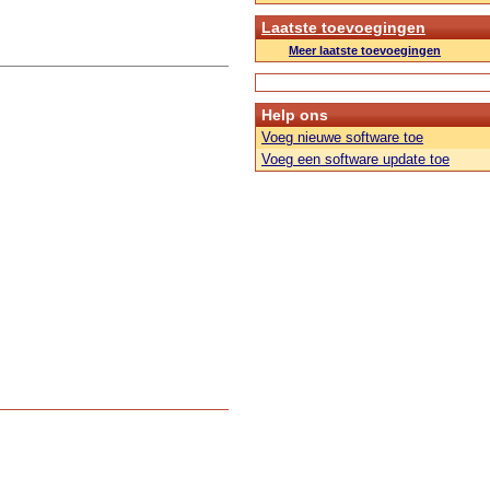
Laatste toevoegingen
Meer laatste toevoegingen
Help ons
Voeg nieuwe software toe
Voeg een software update toe