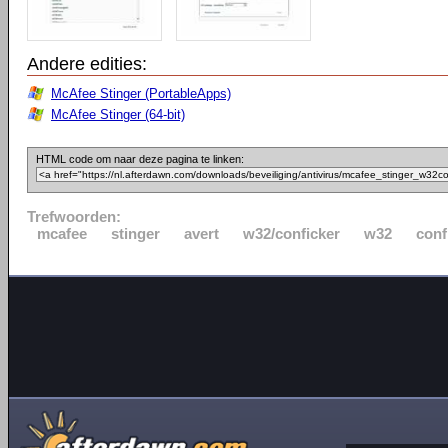
Andere edities:
McAfee Stinger (PortableApps)
McAfee Stinger (64-bit)
HTML code om naar deze pagina te linken:
Trefwoorden:
mcafee
stinger
avert
w32/conficker
w32
conf