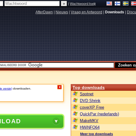
|
Wachtwoord kwijt
AfterDawn
|
Nieuws
|
Vraag en Antwoord
|
Downloads
|
Discu
Top downloads
X
le versie)
downloaden.
Spotnet
DVD Shrink
coverXP Free
QuickPar (nederlands)
NLOAD
MakeMKV
HWiNFO64
Meer top downloads