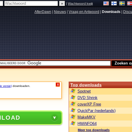
|
Wachtwoord kwijt
AfterDawn
|
Nieuws
|
Vraag en Antwoord
|
Downloads
|
Discu
Top downloads
X
le versie)
downloaden.
Spotnet
DVD Shrink
coverXP Free
QuickPar (nederlands)
NLOAD
MakeMKV
HWiNFO64
Meer top downloads