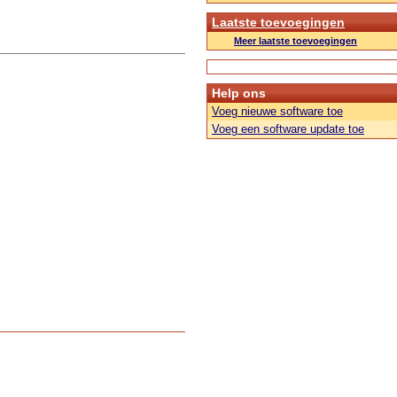
Laatste toevoegingen
Meer laatste toevoegingen
Help ons
Voeg nieuwe software toe
Voeg een software update toe