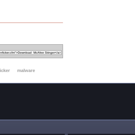
icker
malware