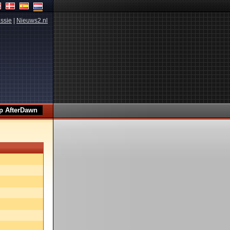
ssie
|
Nieuws2.nl