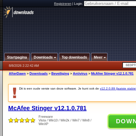
Registreren
|
Login:
Startpagina
Downloads
Top downloads
Meer
8/8/2026 2:22:42 AM
AfterDawn
>
Downloads
>
Beveiliging
>
Antivirus
>
McAfee Stinger v12.1.0.781
Dit is een oude versie van deze software. Je kunt ook de
v12.2.0.89 (laatste stabie
McAfee Stinger v12.1.0.781
Freeware
DOW
Vista / Win10 / Win2k / Win7 / Win8 /
WinXP