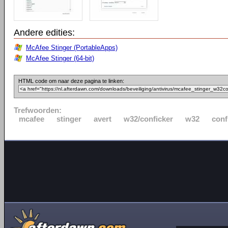
Andere edities:
McAfee Stinger (PortableApps)
McAfee Stinger (64-bit)
HTML code om naar deze pagina te linken:
Trefwoorden:
mcafee
stinger
avert
w32/conficker
w32
conf