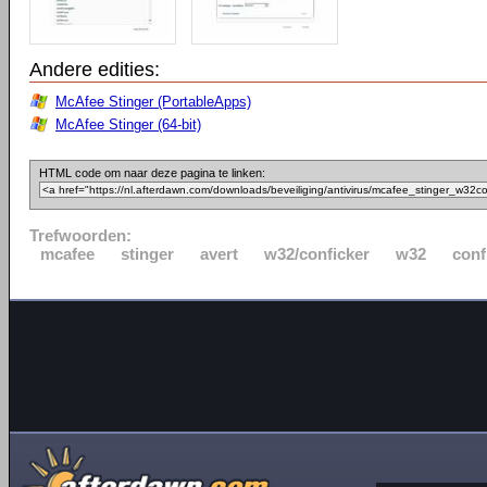
Andere edities:
McAfee Stinger (PortableApps)
McAfee Stinger (64-bit)
HTML code om naar deze pagina te linken:
Trefwoorden:
mcafee
stinger
avert
w32/conficker
w32
conf