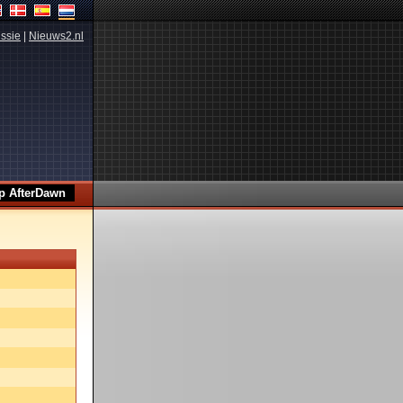
ssie
|
Nieuws2.nl