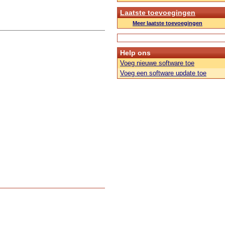
Laatste toevoegingen
Meer laatste toevoegingen
Help ons
Voeg nieuwe software toe
Voeg een software update toe