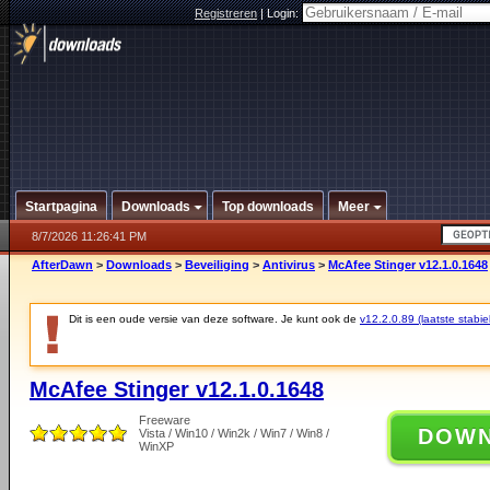
Registreren
|
Login:
Startpagina
Downloads
Top downloads
Meer
8/7/2026 11:26:41 PM
AfterDawn
>
Downloads
>
Beveiliging
>
Antivirus
>
McAfee Stinger v12.1.0.1648
Dit is een oude versie van deze software. Je kunt ook de
v12.2.0.89 (laatste stabie
McAfee Stinger v12.1.0.1648
Freeware
DOW
Vista / Win10 / Win2k / Win7 / Win8 /
WinXP