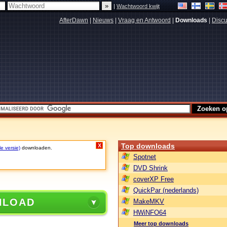
|
Wachtwoord kwijt
AfterDawn
|
Nieuws
|
Vraag en Antwoord
|
Downloads
|
Discu
Top downloads
X
le versie)
downloaden.
Spotnet
DVD Shrink
coverXP Free
QuickPar (nederlands)
NLOAD
MakeMKV
HWiNFO64
Meer top downloads