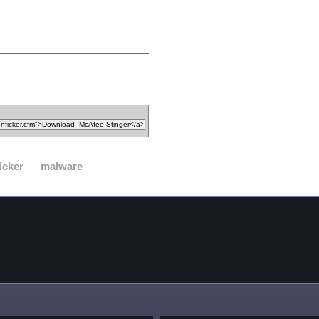
icker
malware