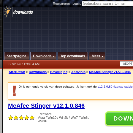
Registreren
|
Login:
Startpagina
Downloads
Top downloads
Meer
8/7/2026 11:39:04 AM
AfterDawn
>
Downloads
>
Beveiliging
>
Antivirus
>
McAfee Stinger v12.1.0.846
Dit is een oude versie van deze software. Je kunt ook de
v12.2.0.89 (laatste stabie
McAfee Stinger v12.1.0.846
Freeware
DOW
Vista / Win10 / Win2k / Win7 / Win8 /
WinXP