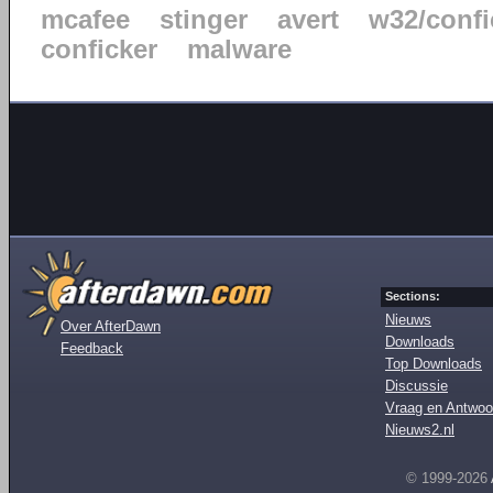
mcafee
stinger
avert
w32/confi
conficker
malware
Sections:
Nieuws
Over AfterDawn
Downloads
Feedback
Top Downloads
Discussie
Vraag en Antwoo
Nieuws2.nl
© 1999-2026