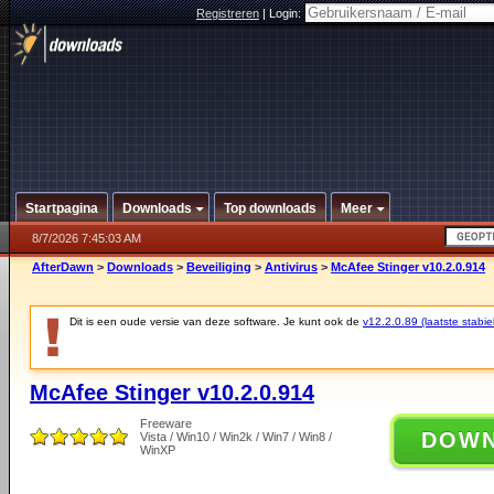
Registreren
|
Login:
Startpagina
Downloads
Top downloads
Meer
8/7/2026 7:45:03 AM
AfterDawn
>
Downloads
>
Beveiliging
>
Antivirus
>
McAfee Stinger v10.2.0.914
Dit is een oude versie van deze software. Je kunt ook de
v12.2.0.89 (laatste stabie
McAfee Stinger v10.2.0.914
Freeware
DOW
Vista / Win10 / Win2k / Win7 / Win8 /
WinXP