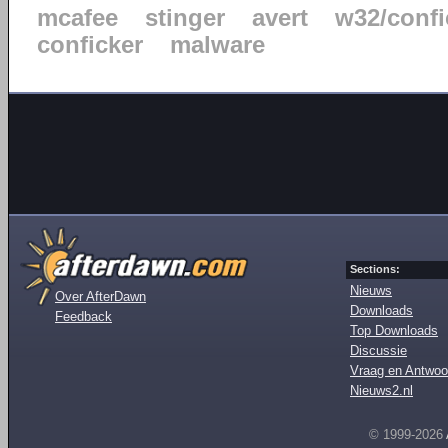
mcafee
stinger
avert
w32/confi
conficker
malware
Sections:
Nieuws
Over AfterDawn
Downloads
Feedback
Top Downloads
Discussie
Vraag en Antwoo
Nieuws2.nl
© 1999-2026