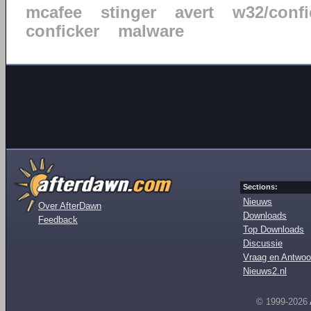
mcafee
stinger
avert
w32/confi
conficker
malware
Sections:
Nieuws
Over AfterDawn
Downloads
Feedback
Top Downloads
Discussie
Vraag en Antwoo
Nieuws2.nl
© 1999-2026