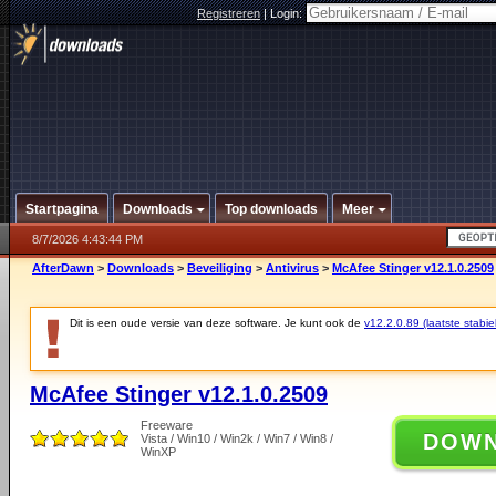
Registreren
|
Login:
Startpagina
Downloads
Top downloads
Meer
8/7/2026 4:43:44 PM
AfterDawn
>
Downloads
>
Beveiliging
>
Antivirus
>
McAfee Stinger v12.1.0.2509
Dit is een oude versie van deze software. Je kunt ook de
v12.2.0.89 (laatste stabie
McAfee Stinger v12.1.0.2509
Freeware
DOW
Vista / Win10 / Win2k / Win7 / Win8 /
WinXP