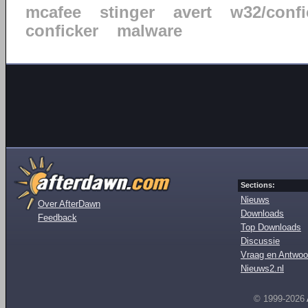
mcafee
stinger
avert
w32/confi
conficker
malware
Sections:
Nieuws
Over AfterDawn
Downloads
Feedback
Top Downloads
Discussie
Vraag en Antwoo
Nieuws2.nl
© 1999-2026