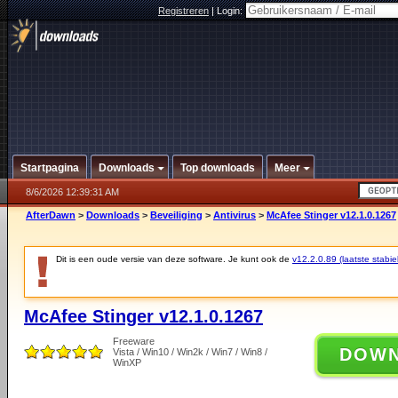
Registreren
|
Login:
Startpagina
Downloads
Top downloads
Meer
8/6/2026 12:39:31 AM
AfterDawn
>
Downloads
>
Beveiliging
>
Antivirus
>
McAfee Stinger v12.1.0.1267
Dit is een oude versie van deze software. Je kunt ook de
v12.2.0.89 (laatste stabie
McAfee Stinger v12.1.0.1267
Freeware
DOW
Vista / Win10 / Win2k / Win7 / Win8 /
WinXP