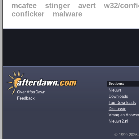
mcafee
stinger
avert
w32/confi
conficker
malware
Sections:
Nieuws
Over AfterDawn
Downloads
Feedback
Top Downloads
Discussie
Vraag en Antwoo
Nieuws2.nl
© 1999-2026