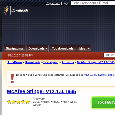
Registreren
|
Login:
Startpagina
Downloads
Top downloads
Meer
8/7/2026 7:27:51 PM
AfterDawn
>
Downloads
>
Beveiliging
>
Antivirus
>
McAfee Stinger v12.1.0.1665
Dit is een oude versie van deze software. Je kunt ook de
v12.2.0.89 (laatste stabie
McAfee Stinger v12.1.0.1665
Freeware
DOW
Vista / Win10 / Win2k / Win7 / Win8 /
WinXP